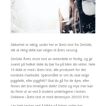
Sikkerhet er viktig, under her er årets test fra DinSide,
slik at riktig dekk kan velges til årets sesong.
DinSide Årets store test av vinterdekk er ferdig, og gir
svaret på hvilket dekk du bør ha på bilen din vinter. Hele
19 dekk er med i årets test, alle produsert for det
nordiske markedet. Spørsmålet er om du skal velge
piggdekk, eller piggfritt? Skal du gå for de dyre, eller
finnes det bra rimeligere dekk? Dette og mye mer kan
du finne ut av ved å studere underlagene i testen.
Dekkene i årets test er med dimensjon 205/55 R16
Les hele testen ved å klikke på linken under her.