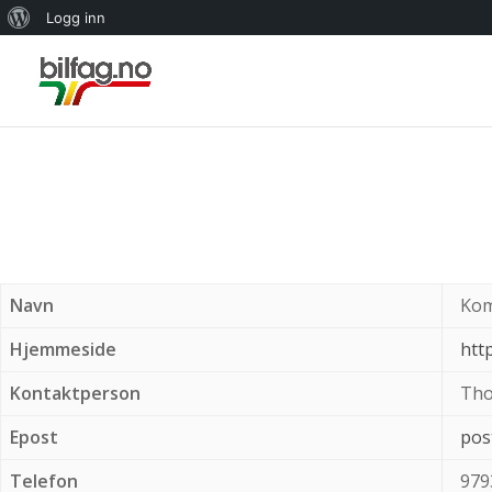
Om
Logg inn
WordPress
Navn
Kom
Hjemmeside
htt
Kontaktperson
Tho
Epost
pos
Telefon
979