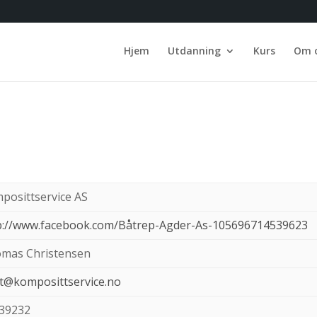
Hjem
Utdanning
Kurs
Om 
posittservice AS
p://www.facebook.com/Båtrep-Agder-As-105696714539623
mas Christensen
t@komposittservice.no
39232