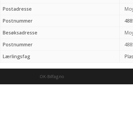
Postadresse
Moy
Postnummer
488
Besøksadresse
Moy
Postnummer
488
Lærlingsfag
Pla
OK-Bilfag.no